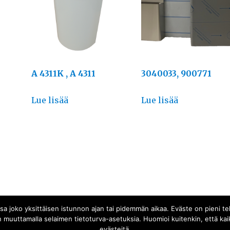
A 4311K , A 4311
3040033, 900771
Lue lisää
Lue lisää
joko yksittäisen istunnon ajan tai pidemmän aikaa. Eväste on pieni teksti
 muuttamalla selaimen tietoturva-asetuksia. Huomioi kuitenkin, että kaik
evästeitä.