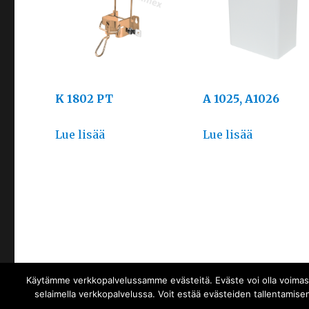
K 1802 PT
A 1025, A1026
Lue lisää
Lue lisää
Käytämme verkkopalvelussamme evästeitä. Eväste voi olla voimassa 
SUOMEN SANIMEX OY
Palvelun tarjoaa WordPress
selaimella verkkopalvelussa. Voit estää evästeiden tallentamisen