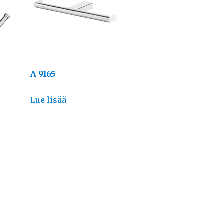
A 9165
Lue lisää