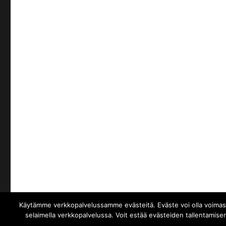
Käytämme verkkopalvelussamme evästeitä. Eväste voi olla voimassa 
SUOMEN SANIMEX OY
Palvelun tarjoaa WordPress
selaimella verkkopalvelussa. Voit estää evästeiden tallentamisen