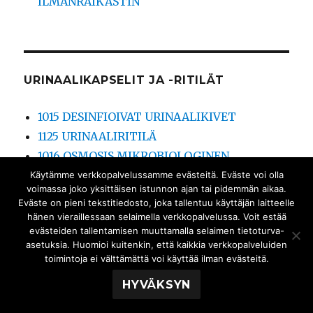
ILMANRAIKASTIN
URINAALIKAPSELIT JA -RITILÄT
1015 DESINFIOIVAT URINAALIKIVET
1125 URINAALIRITILÄ
1016 OSMOSIS MIKROBIOLOGINEN
URINAALIKAPSELI
Käytämme verkkopalvelussamme evästeitä. Eväste voi olla
voimassa joko yksittäisen istunnon ajan tai pidemmän aikaa.
Eväste on pieni tekstitiedosto, joka tallentuu käyttäjän laitteelle
hänen vieraillessaan selaimella verkkopalvelussa. Voit estää
evästeiden tallentamisen muuttamalla selaimen tietoturva-
KATSO RT-KORTTI TÄÄLTÄ
asetuksia. Huomioi kuitenkin, että kaikkia verkkopalveluiden
toimintoja ei välttämättä voi käyttää ilman evästeitä.
HYVÄKSYN
SUOMEN SANIMEX OY
Palvelun tarjoaa WordPress