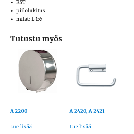
RST
piilolukitus
mitat: L 155
Tutustu myös
A 2200
A 2420, A 2421
Lue lisää
Lue lisää