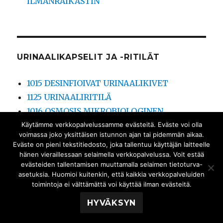
ILMANRAIKASTIN
URINAALIKAPSELIT JA -RITILÄT
1015 DESINFIOIVAT URINAALIKIVET
1125 URINAALIRITILÄ
1016 OSMOSIS MIKROBIOLOGINEN
URINAALIKAPSELI
Käytämme verkkopalvelussamme evästeitä. Eväste voi olla
voimassa joko yksittäisen istunnon ajan tai pidemmän aikaa.
Eväste on pieni tekstitiedosto, joka tallentuu käyttäjän laitteelle
hänen vieraillessaan selaimella verkkopalvelussa. Voit estää
evästeiden tallentamisen muuttamalla selaimen tietoturva-
KATSO RT-KORTTI TÄÄLTÄ
asetuksia. Huomioi kuitenkin, että kaikkia verkkopalveluiden
toimintoja ei välttämättä voi käyttää ilman evästeitä.
HYVÄKSYN
SUOMEN SANIMEX OY
Palvelun tarjoaa WordPress